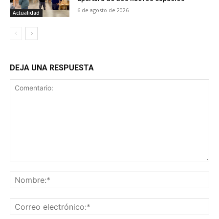
6 de agosto de 2026
Actualidad
DEJA UNA RESPUESTA
Comentario:
No
Co
ele