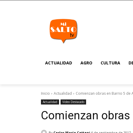
ACTUALIDAD
AGRO
CULTURA
D
Inicio
Actualidad
Comienzan obras en Barrio 5 de A
Actualidad
Video Destacado
Comienzan obras e
By
Carlos María Cattani
6 de septiembre de 2017