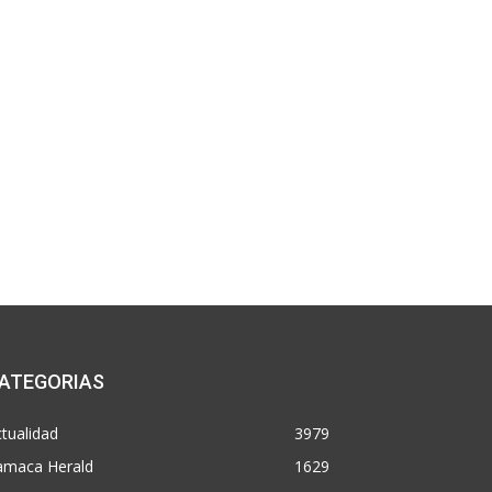
ATEGORIAS
tualidad
3979
amaca Herald
1629