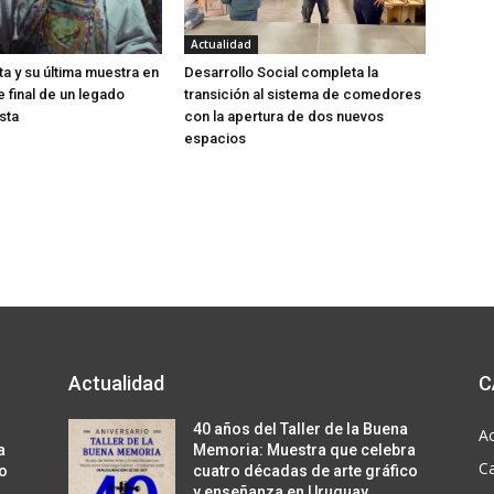
Actualidad
ta y su última muestra en
Desarrollo Social completa la
je final de un legado
transición al sistema de comedores
sta
con la apertura de dos nuevos
espacios
Actualidad
C
40 años del Taller de la Buena
Ac
a
Memoria: Muestra que celebra
C
co
cuatro décadas de arte gráfico
y enseñanza en Uruguay