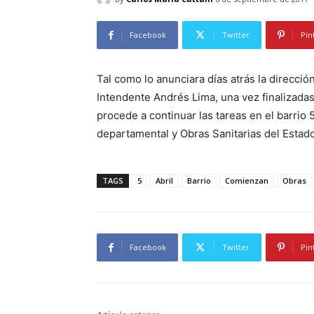
Facebook
Twitter
Pin
Tal como lo anunciara días atrás la direcció
Intendente Andrés Lima, una vez finalizada
procede a continuar las tareas en el barrio 
departamental y Obras Sanitarias del Estad
TAGS
5
Abril
Barrio
Comienzan
Obras
Facebook
Twitter
Pin