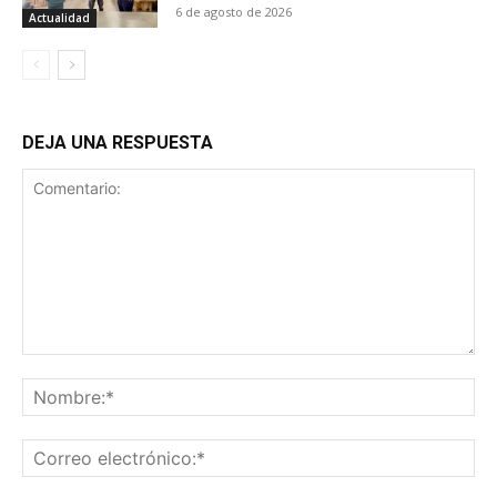
6 de agosto de 2026
Actualidad
DEJA UNA RESPUESTA
Comentario:
No
Co
ele