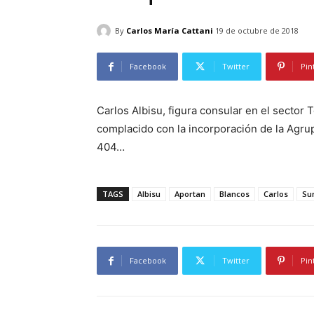
By
Carlos María Cattani
19 de octubre de 2018
Facebook
Twitter
Pin
Carlos Albisu, figura consular en el sector
complacido con la incorporación de la Agrupa
404…
TAGS
Albisu
Aportan
Blancos
Carlos
Su
Facebook
Twitter
Pin