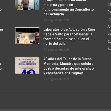
promoción de la lactancia
C
materna y pone en
io
funcionamiento un Consultorio
Po
de Lactancia
E
7 de agosto de 2026
Ar
ne
Laboratorio de Actuación y Cine
V
a
llega a Salto para fortalecer la
formación audiovisual en el
Cu
norte del país
A
7 de agosto de 2026
40 años del Taller de la Buena
a
Memoria: Muestra que celebra
co
cuatro décadas de arte gráfico
y enseñanza en Uruguay
7 de agosto de 2026