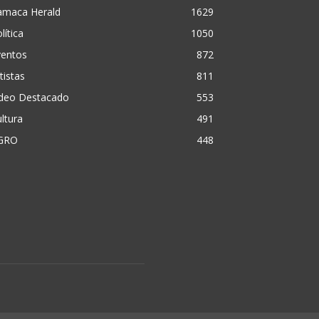
amaca Herald
1629
lítica
1050
ventos
872
tistas
811
ideo Destacado
553
ltura
491
GRO
448