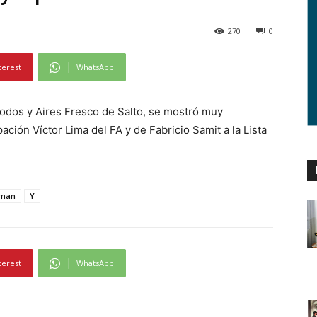
270
0
terest
WhatsApp
 Todos y Aires Fresco de Salto, se mostró muy
ción Víctor Lima del FA y de Fabricio Samit a la Lista
man
Y
terest
WhatsApp