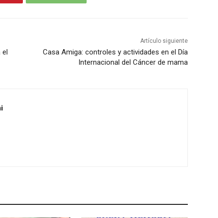
s
a
d
s
e
t
f
Artículo siguiente
e
 el
Casa Amiga: controles y actividades en el Día
l
c
Internacional del Cáncer de mama
e
l
c
a
h
s
a
i
d
a
e
r
f
r
l
i
e
b
c
a
h
/
a
a
a
b