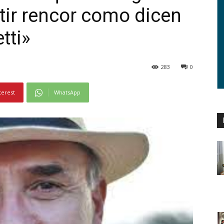
ntir rencor como dicen
tti»
283
0
terest
WhatsApp