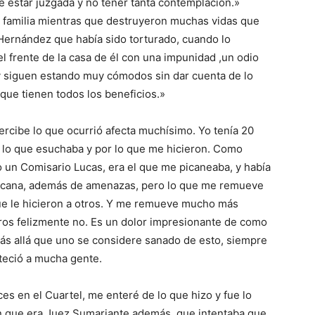
e estar juzgada y no tener tanta contemplación.»
 su familia mientras que destruyeron muchas vidas que
Hernández que había sido torturado, cuando lo
el frente de la casa de él con una impunidad ,un odio
oy siguen estando muy cómodos sin dar cuenta de lo
que tienen todos los beneficios.»
cibe lo que ocurrió afecta muchísimo. Yo tenía 20
r lo que esuchaba y por lo que me hicieron. Como
o un Comisario Lucas, era el que me picaneaba, y había
picana, además de amenazas, pero lo que me remueve
ue le hicieron a otros. Y me remueve mucho más
os felizmente no. Es un dolor impresionante de como
Más allá que uno se considere sanado de esto, siempre
nteció a mucha gente.
es en el Cuartel, me enteré de lo que hizo y fue lo
án que era Juez Sumariante además, que intentaba que