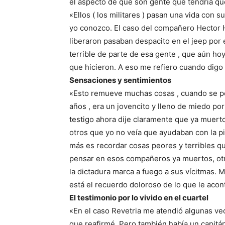
el aspecto de que son gente que tendría qu
«Ellos ( los militares ) pasan una vida con
yo conozco. El caso del compañero Hector 
liberaron pasaban despacito en el jeep por 
terrible de parte de esa gente , que aún h
que hicieron. A eso me refiero cuando digo 
Sensaciones y sentimientos
«Esto remueve muchas cosas , cuando se per
años , era un jovencito y lleno de miedo po
testigo ahora dije claramente que ya muert
otros que yo no veía que ayudaban con la 
más es recordar cosas peores y terribles q
pensar en esos compañeros ya muertos, otr
la dictadura marca a fuego a sus vícitmas. 
está el recuerdo doloroso de lo que le aco
El testimonio por lo vivido en el cuartel
«En el caso Revetria me atendió algunas vec
que reafirmé. Pero también había un capit