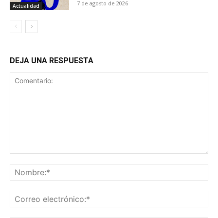
7 de agosto de 2026
Actualidad
DEJA UNA RESPUESTA
Comentario:
No
Co
ele