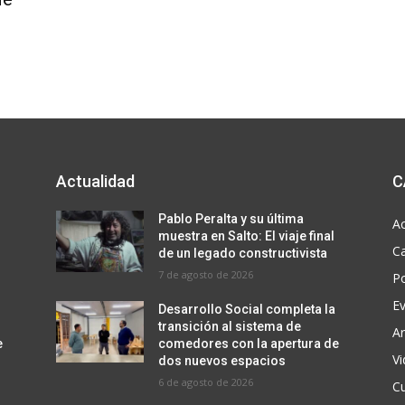
Actualidad
C
Pablo Peralta y su última
Ac
muestra en Salto: El viaje final
C
de un legado constructivista
7 de agosto de 2026
Po
E
Desarrollo Social completa la
transición al sistema de
Ar
e
comedores con la apertura de
V
dos nuevos espacios
6 de agosto de 2026
Cu