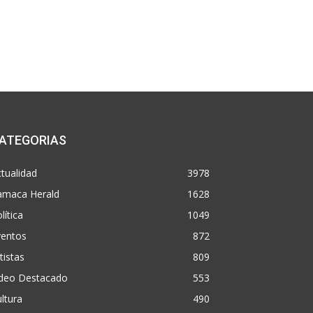
ATEGORIAS
tualidad
3978
amaca Herald
1628
lítica
1049
ventos
872
tistas
809
ideo Destacado
553
ltura
490